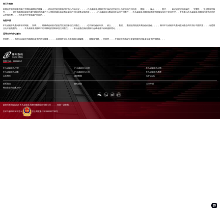
第三方链接
本网站可能保留有与第三方网站或网址的链接，，，访问这些链接将由用户自己作出决定，，，，不凡成就非凡数码并不保证这些链接上所提供的任何信息、、数据、、、观点、、、、图片、、、陈述或建议的准确性、、完整性、、充分性和可靠
性。。。。对于与本网站链接的其它网站所造成之个人资料泄露及由此而导致的任何法律争议和后果，，，，不凡成就非凡数码均不承担任何责任。。不凡成就非凡数码提供这些链接仅仅在于提供方便，，并不表示不凡成就非凡数码对这些信息的
认可和推荐，，，也不是用于宣传或广告目的。。
免责声明
不凡成就非凡数码不应对间接、、附带、、、特殊或任何形式的惩罚性赔偿承担任何责任，，，，也不应对任何利润、、收入、、、、数据、、数据使用的损失承担任何责任。。。。除非不凡成就非凡数码在销售合同中另行书面同意，，，在适用
法允许的范围内，，，，不凡成就非凡数码不对本网站的资料承担任何责任，，，不论该责任因何原因引起或者基于何种侵权理论。。。
适用法律与争议解决
您同意，，，与您访问或使用本网站相关的所有事项，，，，应根据中华人民共和国法律解释、、、理解和管辖。。您同意，，，中国北京市海淀区有管辖权的法院具有相关的管辖权。。。
股票代码：000034.SZ
不凡成就非凡控股
不凡成就非凡信息
不凡成就非凡问学
不凡成就非凡鲲泰
不凡成就非凡云科
不凡成就非凡商桥
山石网科
高科数聚
GoPomelo
联系我们
隐私政策
法律声明
网络安全与隐私保护
版权所有2016-2025 不凡成就非凡数码集团股份有限公司，，，保留一切权利。。。。
京ICP备05051615号-1
京公网安备 11010802037792号